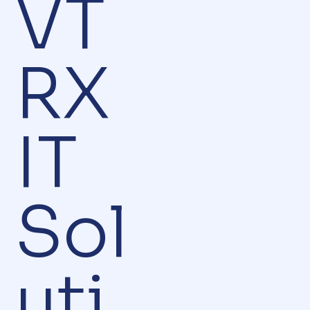
VT
RX
IT
Sol
uti