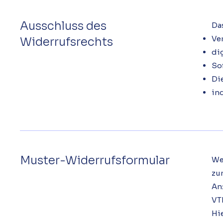
Ausschluss des
Da
Ve
Widerrufsrechts
di
So
Di
in
Muster-Widerrufsformular
We
zur
An
VT
Hi