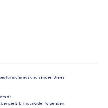
eses Formular aus und senden Sie es
vtrx.de
über die Erbringung der folgenden