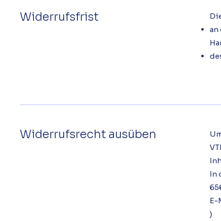
Widerrufsfrist
Die
an
Ha
des
Widerrufsrecht ausüben
Um
VT
In
In 
65
E-
)