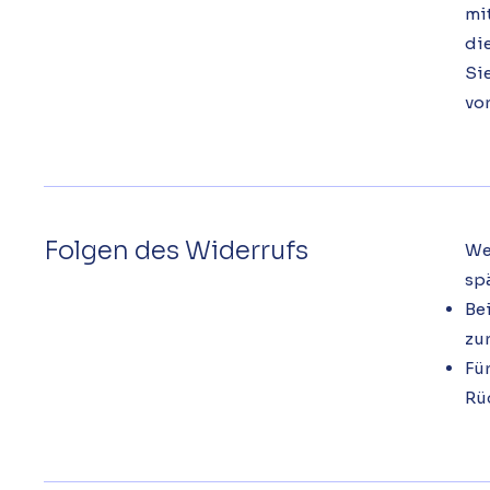
mit
di
Si
vo
Folgen des Widerrufs
We
sp
Be
zu
Für
Rü