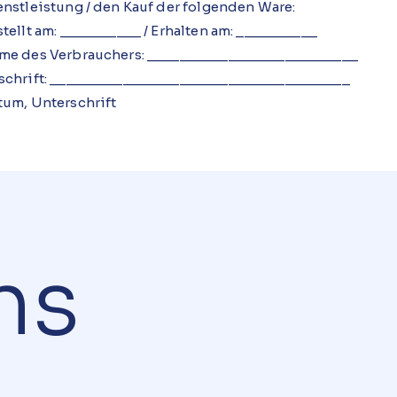
enstleistung / den Kauf der folgenden Ware:
tellt am: __________ / Erhalten am: __________
me des Verbrauchers: __________________________
schrift: _____________________________________
tum, Unterschrift
ns