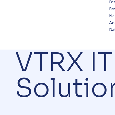
Di
Bes
Na
An
Da
VTRX IT
Solutio