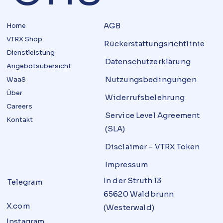
AGB
Home
VTRX Shop
Rückerstattungsrichtlinie
Dienstleistung
Datenschutz­erklärung
Angebotsübersicht
Nutzungsbedingungen
WaaS
Über
Widerrufsbelehrung
Careers
Service Level Agreement
Kontakt
(SLA)
Disclaimer – VTRX Token
Impressum
In der Struth 13
Telegram
65620 Waldbrunn
X.com
(Westerwald)
Instagram